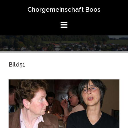
Springe
Chorgemeinschaft Boos
zum
Inhalt
Bild51