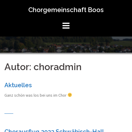
Springe
Chorgemeinschaft Boos
zum
Inhalt
Autor:
choradmin
Aktuelles
Ganz schön was los bei uns im Chor
Chorausflug 2023 Schwäbisch-Hall