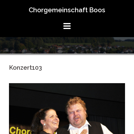
Springe
Chorgemeinschaft Boos
zum
Inhalt
Konzert103