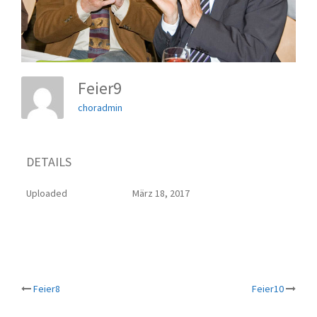
Feier9
choradmin
DETAILS
Uploaded
März 18, 2017
Beitrags-
Feier8
Feier10