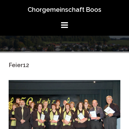
Springe
Chorgemeinschaft Boos
zum
Inhalt
Feier12