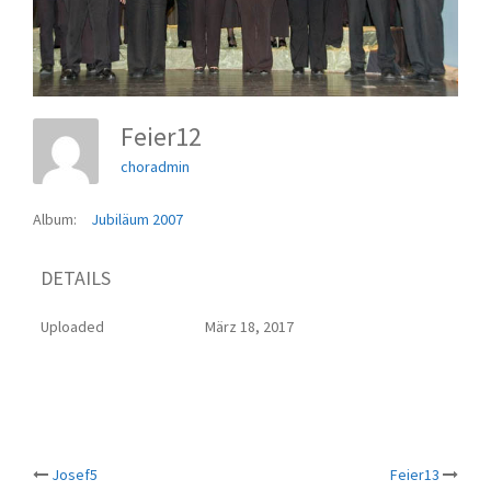
Feier12
choradmin
Album:
Jubiläum 2007
DETAILS
Uploaded
März 18, 2017
Beitrags-
Josef5
Feier13