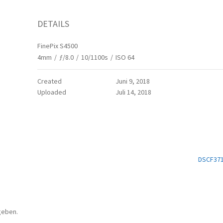
DETAILS
FinePix S4500
4mm
/
ƒ/8.0
/
10/1100s
/
ISO 64
Created
Juni 9, 2018
Uploaded
Juli 14, 2018
DSCF37
geben.