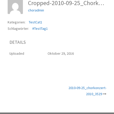
Cropped-2010-09-25_Chorkonzert-2010_3529.jpg
choradmin
Kategorien:
TestCat1
Schlagwörter:
#TestTag1
DETAILS
Uploaded
Oktober 29, 2016
Beitrags-
2010-09-25_chorkonzert-
2010_3529
Navigation