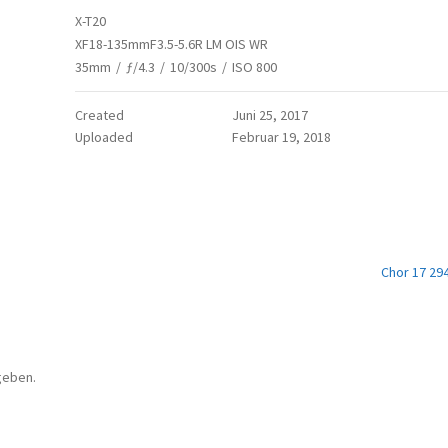
X-T20
XF18-135mmF3.5-5.6R LM OIS WR
35mm
/
ƒ/4.3
/
10/300s
/
ISO 800
Created
Juni 25, 2017
Uploaded
Februar 19, 2018
Chor 17 29
geben.