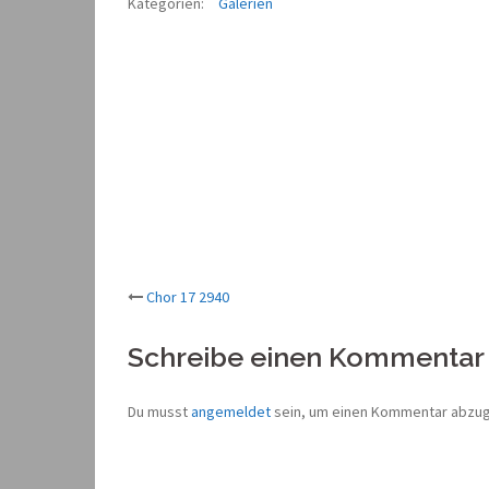
Kategorien:
Galerien
Beitrags-
Chor 17 2940
Navigation
Schreibe einen Kommentar
Du musst
angemeldet
sein, um einen Kommentar abzu