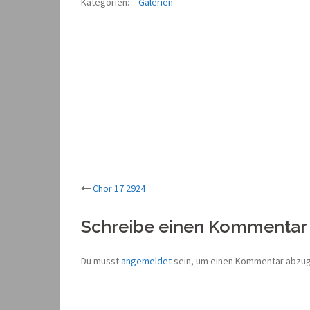
Kategorien:
Galerien
Beitrags-
Chor 17 2924
Navigation
Schreibe einen Kommentar
Du musst
angemeldet
sein, um einen Kommentar abzu