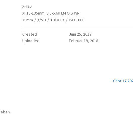
X-T20
XF18-135mmF3.5-5.6R LM OIS WR
79mm
/
ƒ/5.3
/
10/300s
/
ISO 1000
Created
Juni 25, 2017
Uploaded
Februar 19, 2018
Chor 17 29
geben.