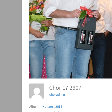
Chor 17 2907
choradmin
Album:
Konzert 2017