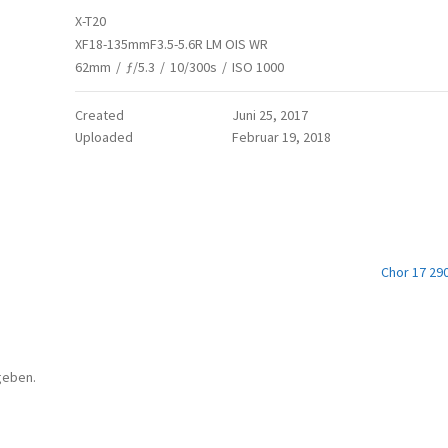
X-T20
XF18-135mmF3.5-5.6R LM OIS WR
62mm
/
ƒ/5.3
/
10/300s
/
ISO 1000
Created
Juni 25, 2017
Uploaded
Februar 19, 2018
Chor 17 29
geben.