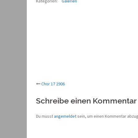
Kategorien:
Galerien
Beitrags-
Chor 17 2906
Navigation
Schreibe einen Kommentar
Du musst
angemeldet
sein, um einen Kommentar abzu