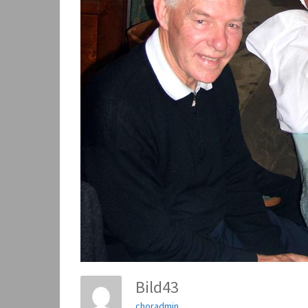
Bild43
choradmin